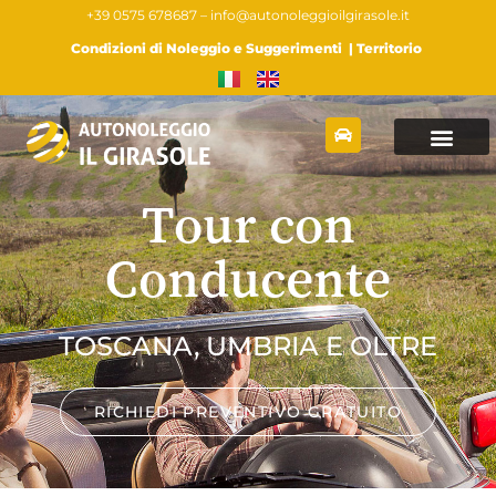
+39 0575 678687 –
info@autonoleggioilgirasole.it
Condizioni di Noleggio e Suggerimenti
|
Territorio
Tour con
Conducente
TOSCANA, UMBRIA E OLTRE
RICHIEDI PREVENTIVO GRATUITO