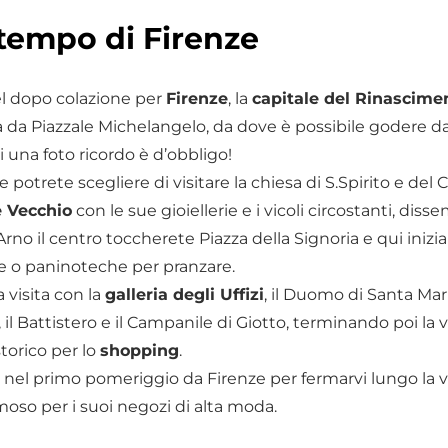
 tempo di Firenze
tel dopo colazione per
Firenze
, la
capitale del Rinascime
ta da Piazzale Michelangelo, da dove è possibile godere dal
ui una foto ricordo è d’obbligo!
potrete scegliere di visitare la chiesa di S.Spirito e del 
 Vecchio
con le sue gioiellerie e i vicoli circostanti, disse
l’Arno il centro toccherete Piazza della Signoria e qui inizia
e o paninoteche per pranzare.
 visita con la
galleria degli Uffizi
, il Duomo di Santa Mar
il Battistero e il Campanile di Giotto, terminando poi la v
torico per lo
shopping
.
e nel primo pomeriggio da Firenze per fermarvi lungo la v
amoso per i suoi negozi di alta moda.