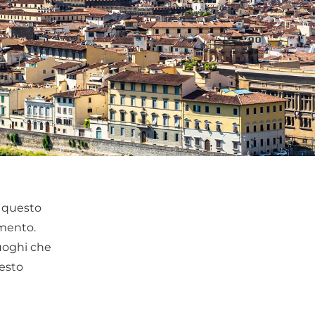
, questo
imento.
uoghi che
uesto