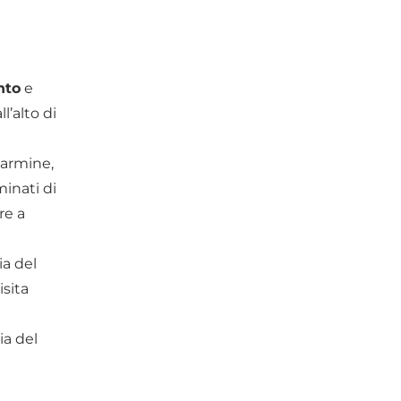
nto
e
l’alto di
Carmine,
minati di
re a
ia del
isita
ia del