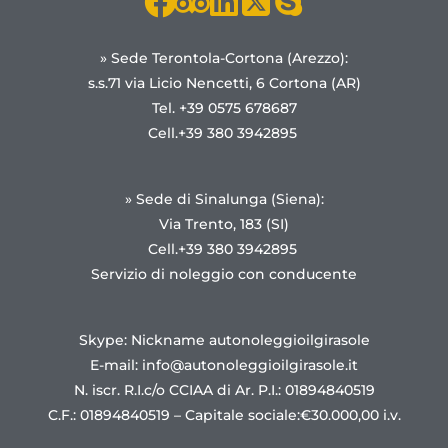
» Sede Terontola-Cortona (Arezzo):
s.s.71 via Licio Nencetti, 6 Cortona (AR)
Tel. +39 0575 678687
Cell.+39 380 3942895
» Sede di Sinalunga (Siena):
Via Trento, 183 (SI)
Cell.+39 380 3942895
Servizio di noleggio con conducente
Skype: Nickname autonoleggioilgirasole
E-mail:
info@autonoleggioilgirasole.it
N. iscr. R.I.c/o CCIAA di Ar. P.I.: 01894840519
C.F.: 01894840519 – Capitale sociale:€30.000,00 i.v.