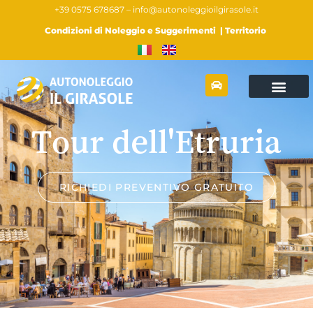
+39 0575 678687 –
info@autonoleggioilgirasole.it
Condizioni di Noleggio e Suggerimenti
|
Territorio
Tour dell'Etruria
RICHIEDI PREVENTIVO GRATUITO