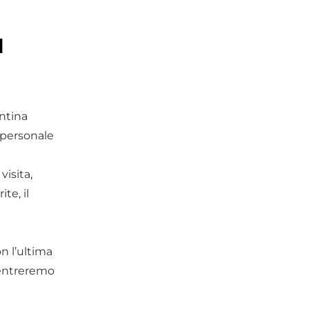
I
antina
 personale
visita,
te, il
n l’ultima
Rientreremo