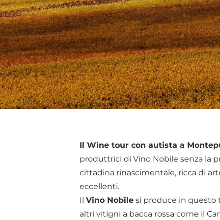
Il Wine tour con autista a Montep
produttrici di Vino Nobile senza la
cittadina rinascimentale, ricca di ar
eccellenti.
Il
Vino Nobile
si produce in questo t
altri vitigni a bacca rossa come il C