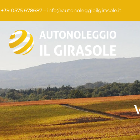
+39 0575 678687 –
info@autonoleggioilgirasole.it