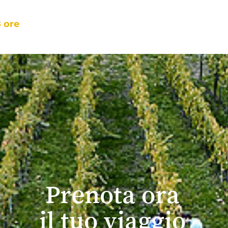
 ore
Prenota ora
il tuo viaggio