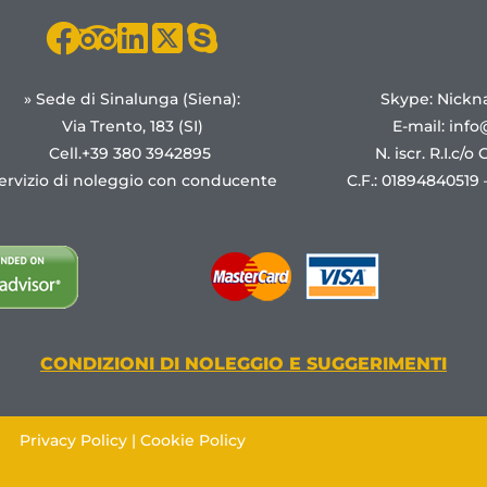
» Sede di Sinalunga (Siena):
Skype: Nickn
Via Trento, 183 (SI)
E-mail:
info
Cell.+39 380 3942895
N. iscr. R.I.c/o
ervizio di noleggio con conducente
C.F.: 01894840519 –
CONDIZIONI DI NOLEGGIO E SUGGERIMENTI
Privacy Policy
|
Cookie Policy