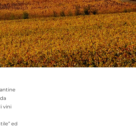
cantine
ida
i vini
tile” ed