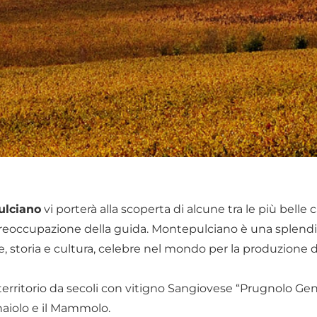
ulciano
vi porterà alla scoperta di alcune tra le più belle 
 preoccupazione della guida. Montepulciano è una splend
te, storia e cultura, celebre nel mondo per la produzione d
erritorio da secoli con vitigno Sangiovese “Prugnolo Gen
anaiolo e il Mammolo.