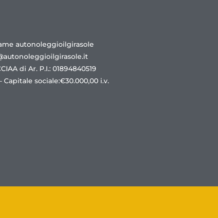
ame autonoleggioilgirasole
@autonoleggioilgirasole.it
 CCIAA di Ar. P.I.: 01894840519
 Capitale sociale:€30.000,00 i.v.