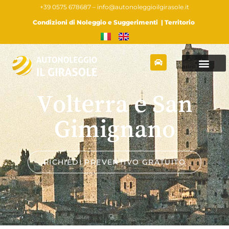
+39 0575 678687 –
info@autonoleggioilgirasole.it
Condizioni di Noleggio e Suggerimenti
|
Territorio
Volterra e San
Gimignano
RICHIEDI PREVENTIVO GRATUITO