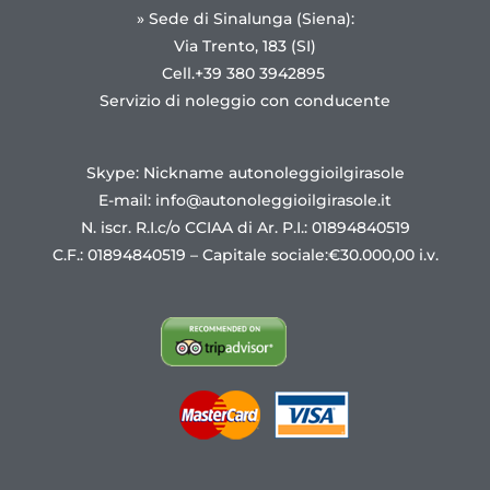
» Sede di Sinalunga (Siena):
Via Trento, 183 (SI)
Cell.+39 380 3942895
Servizio di noleggio con conducente
Skype: Nickname autonoleggioilgirasole
E-mail:
info@autonoleggioilgirasole.it
N. iscr. R.I.c/o CCIAA di Ar. P.I.: 01894840519
C.F.: 01894840519 – Capitale sociale:€30.000,00 i.v.