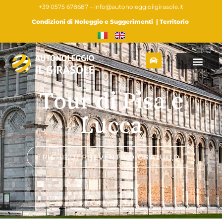
+39 0575 678687 –
info@autonoleggioilgirasole.it
Condizioni di Noleggio e Suggerimenti
|
Territorio
Tour di Pisa e
Lucca
RICHIEDI PREVENTIVO GRATUITO