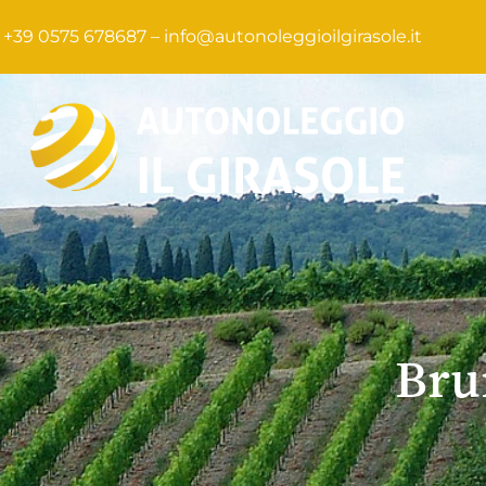
+39 0575 678687 –
info@autonoleggioilgirasole.it
Bru