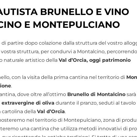
AUTISTA BRUNELLO E VINO
CINO E MONTEPULCIANO
 partire dopo colazione dalla struttura del vostro alloggi
a vostra struttura, per condurvi a Montalcino, percorrend
 naturale artistico della
Val d’Orcia, oggi patrimonio
ello, con la visita della prima cantina nel territorio di
Mon
zione
.
ntina, dove oltre all’ottimo
Brunello di Montalcino
sarà
 extravergine di oliva
durante il pranzo, seduti al tavolo
 cartolina della
Val d’Orcia
.
sposteremo nel territorio di Montepulciano, zona di produ
iteremo una cantina che utilizza metodi innovativi di p