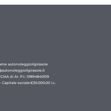
ame autonoleggioilgirasole
@autonoleggioilgirasole.it
 CCIAA di Ar. P.I.: 01894840519
 Capitale sociale:€30.000,00 i.v.