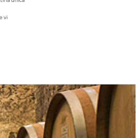
ntina unica
e vi