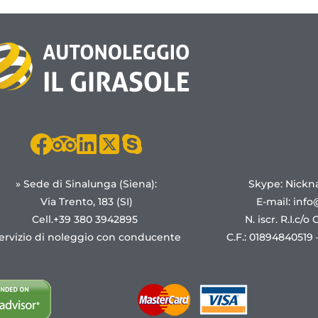
» Sede di Sinalunga (Siena):
Skype: Nickn
Via Trento, 183 (SI)
E-mail:
info
Cell.+39 380 3942895
N. iscr. R.I.c/o
ervizio di noleggio con conducente
C.F.: 01894840519 –