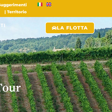
 Suggerimenti
|
Territorio
TI
LA FLOTTA
Tour