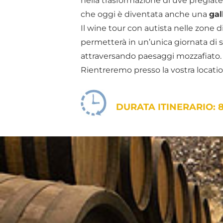
nella trasformazione di uve pregiate,
che oggi è diventata anche una
gal
Il wine tour con autista nelle zone d
permetterà in un’unica giornata di s
attraversando paesaggi mozzafiato.
Rientreremo presso la vostra locatio
DURATA ITINERARIO: 8