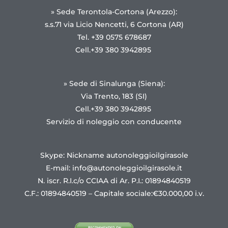
» Sede Terontola-Cortona (Arezzo):
s.s.71 via Licio Nencetti, 6 Cortona (AR)
Tel. +39 0575 678687
Cell.+39 380 3942895
» Sede di Sinalunga (Siena):
Via Trento, 183 (SI)
Cell.+39 380 3942895
Servizio di noleggio con conducente
Skype: Nickname autonoleggioilgirasole
E-mail:
info@autonoleggioilgirasole.it
N. iscr. R.I.c/o CCIAA di Ar. P.I.: 01894840519
C.F.: 01894840519 – Capitale sociale:€30.000,00 i.v.