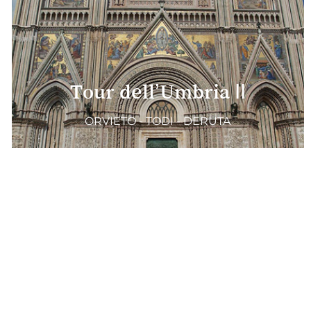
Tour dell’Umbria II
ORVIETO - TODI - DERUTA