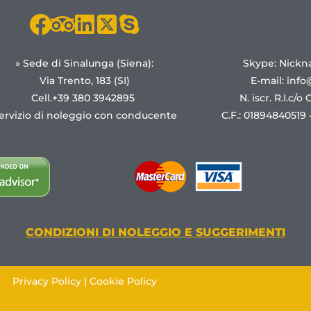
» Sede di Sinalunga (Siena):
Skype: Nickn
Via Trento, 183 (SI)
E-mail:
info
Cell.+39 380 3942895
N. iscr. R.I.c/o
ervizio di noleggio con conducente
C.F.: 01894840519 –
CONDIZIONI DI NOLEGGIO E SUGGERIMENTI
Privacy Policy
|
Cookie Policy