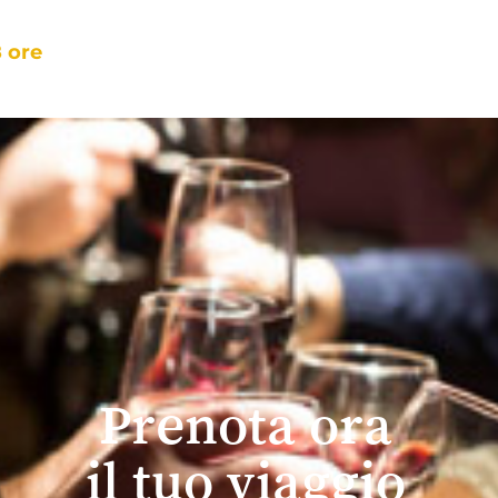
 ore
Prenota ora
il tuo viaggio