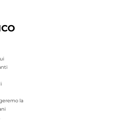
ICO
qui
anti
i
ngeremo la
ani
.