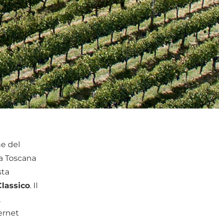
ne del
la Toscana
sta
Classico
. Il
,
ernet