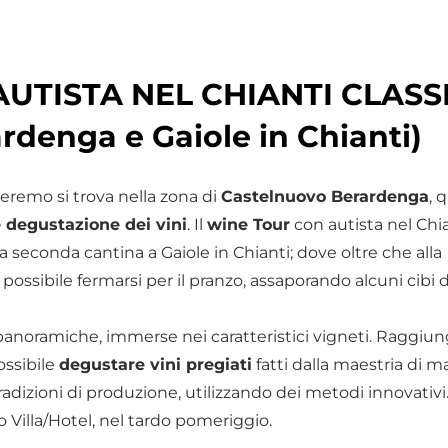
UTISTA NEL CHIANTI CLASS
rdenga e Gaiole in Chianti)
eremo si trova nella zona di
Castelnuovo Berardenga
, 
e degustazione dei vini
. Il
wine Tour
con autista nel Chi
a seconda cantina a Gaiole in Chianti; dove oltre che alla
à possibile fermarsi per il pranzo, assaporando alcuni cibi d
panoramiche, immerse nei caratteristici vigneti. Raggiu
ossibile
degustare vini pregiati
fatti dalla maestria di m
radizioni di produzione, utilizzando dei metodi innovativi
o Villa/Hotel, nel tardo pomeriggio.