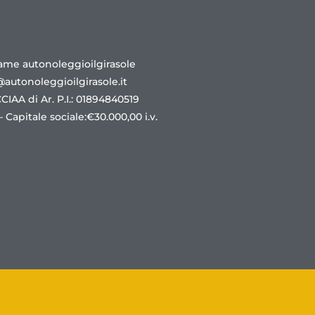
ame autonoleggioilgirasole
@autonoleggioilgirasole.it
 CCIAA di Ar. P.I.: 01894840519
 Capitale sociale:€30.000,00 i.v.