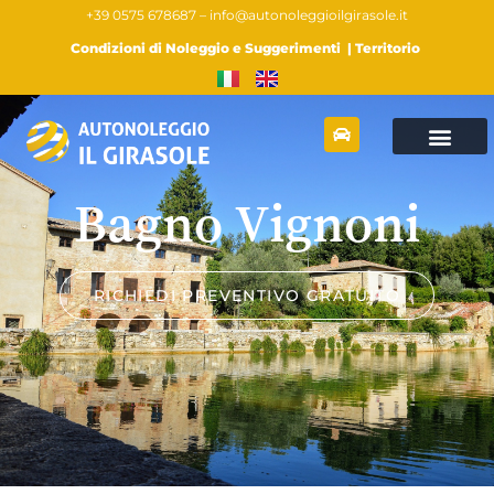
+39 0575 678687 –
info@autonoleggioilgirasole.it
Condizioni di Noleggio e Suggerimenti
|
Territorio
Bagno Vignoni
RICHIEDI PREVENTIVO GRATUITO