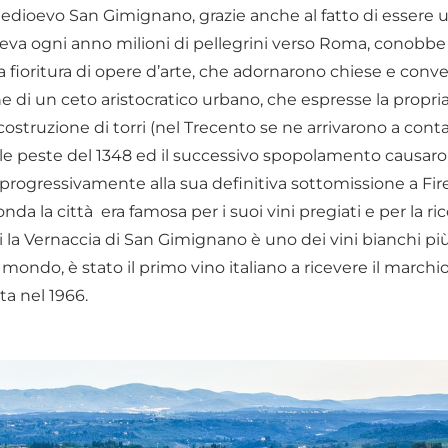
 Medioevo San Gimignano, grazie anche al fatto di essere 
eva ogni anno milioni di pellegrini verso Roma, conobbe
 fioritura di opere d’arte, che adornarono chiese e conve
 di un ceto aristocratico urbano, che espresse la propri
costruzione di torri (nel Trecento se ne arrivarono a conta
bile peste del 1348 ed il successivo spopolamento causar
ò progressivamente alla sua definitiva sottomissione a Fir
a la città era famosa per i suoi vini pregiati e per la ri
 la Vernaccia di San Gimignano è uno dei vini bianchi più
mondo, è stato il primo vino italiano a ricevere il marchio
a nel 1966.