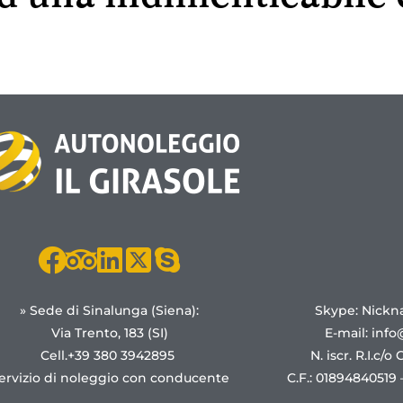
» Sede di Sinalunga (Siena):
Skype: Nickn
Via Trento, 183 (SI)
E-mail:
info
Cell.+39 380 3942895
N. iscr. R.I.c/o
ervizio di noleggio con conducente
C.F.: 01894840519 –