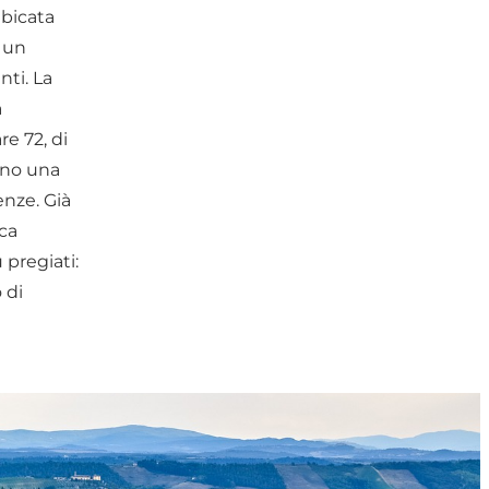
ubicata
 un
nti. La
a
re 72, di
ono una
enze. Già
cca
 pregiati:
 di