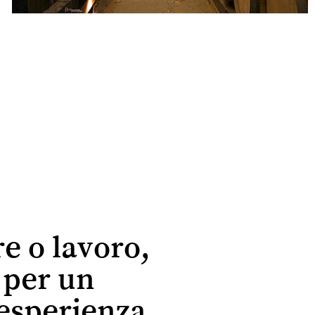
re o lavoro,
r per un
esperienza.