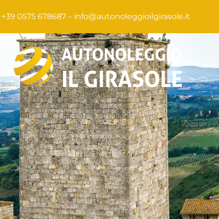
+39 0575 678687 –
info@autonoleggioilgirasole.it