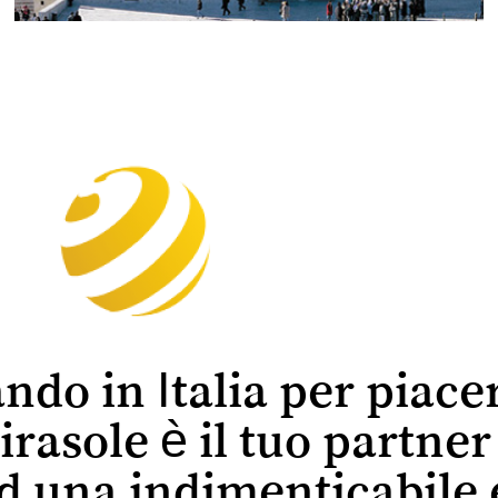
ando in Italia per piace
irasole è il tuo partne
ed una indimenticabile 