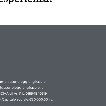
ame autonoleggioilgirasole
@autonoleggioilgirasole.it
 CCIAA di Ar. P.I.: 01894840519
 Capitale sociale:€30.000,00 i.v.