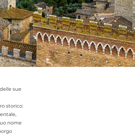
 delle sue
o storico:
ientale,
l suo nome
 borgo