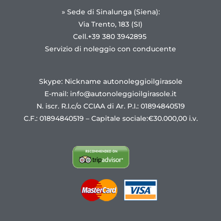
» Sede di Sinalunga (Siena):
Via Trento, 183 (SI)
Cell.+39 380 3942895
Servizio di noleggio con conducente
Skype: Nickname autonoleggioilgirasole
E-mail:
info@autonoleggioilgirasole.it
N. iscr. R.I.c/o CCIAA di Ar. P.I.: 01894840519
C.F.: 01894840519 – Capitale sociale:€30.000,00 i.v.