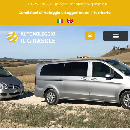
+39 0575 678687 –
info@autonoleggioilgirasole.it
Condizioni di Noleggio e Suggerimenti
|
Territorio