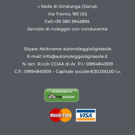
» Sede di Sinalunga (Siena):
Via Trento, 183 (SI)
Cell.+39 380 3942895
Servizio di noleggio con conducente
Skype: Nickname autonoleggioilgirasole
E-mail:
info@autonoleggioilgirasole.it
N. iscr. R.I.c/o CCIAA di Ar. P.I.: 01894840519
C.F.: 01894840519 – Capitale sociale:€30.000,00 i.v.